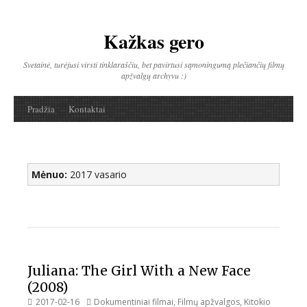
Kažkas gero
Eiti
prie
Svetainė, turėjusi virsti tinklaraščiu, bet pavirtusi sąmoningumą plečiančių filmų
turinio
apžvalgų archyvu :)
Pradžia
Kontaktai
Mėnuo:
2017 vasario
Juliana: The Girl With a New Face
(2008)
Paskelbta
2017-02-16
Kategorijos
Dokumentiniai filmai
,
Filmų apžvalgos
,
Kitokio