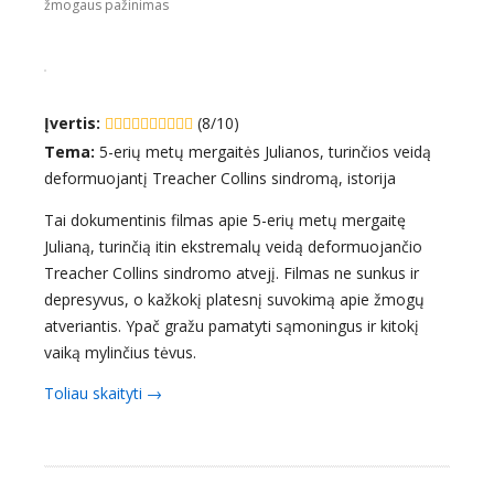
žmogaus pažinimas
Įvertis:
(8/10)
Tema:
5-erių metų mergaitės Julianos, turinčios veidą
deformuojantį Treacher Collins sindromą, istorija
Tai dokumentinis filmas apie 5-erių metų mergaitę
Julianą, turinčią itin ekstremalų veidą deformuojančio
Treacher Collins sindromo atvejį. Filmas ne sunkus ir
depresyvus, o kažkokį platesnį suvokimą apie žmogų
atveriantis. Ypač gražu pamatyti sąmoningus ir kitokį
vaiką mylinčius tėvus.
Toliau skaityti
"Juliana: The Girl With a New Face (2008)"